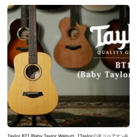
Taylor BT1 (Baby Taylor Walnut) 【Taylor公認 リペアマン在