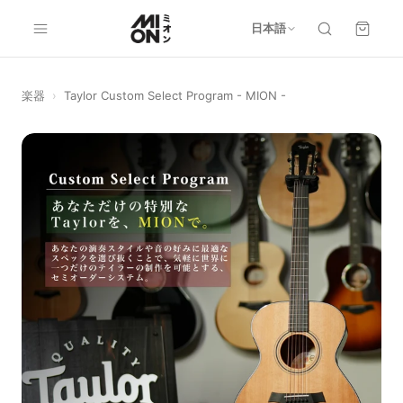
日本語
楽器
›
Taylor Custom Select Program - MION -