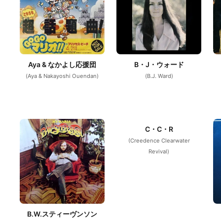
Aya & なかよし応援団
B・J・ウォード
(Aya & Nakayoshi Ouendan)
(B.J. Ward)
C・C・R
(Creedence Clearwater
Revival)
B.W.スティーヴンソン