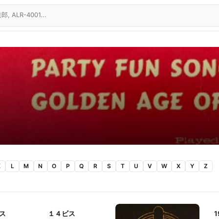
K
L
M
N
O
P
Q
R
S
T
U
V
W
X
Y
Z
ス
１４ビス