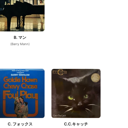
B. マン
(Barry Mann)
C. フォックス
C.C.キャッチ