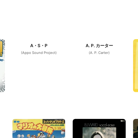
A・S・P
A. P. カーター
(Appo Sound Project)
(A. P. Carter)