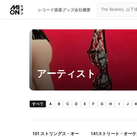
レコード
楽器
グッズ
会社概要
アーティスト
すべて
A
B
C
D
E
F
G
H
I
J
101 ストリングス・オー
141ストリート・オーケ