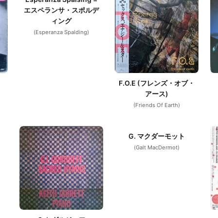
エスペランサ・スポルデ
ィング
(Esperanza Spalding)
F.O.E (フレンズ・オブ・
アース)
(Friends Of Earth)
G. マクダーモット
(Galt MacDermot)