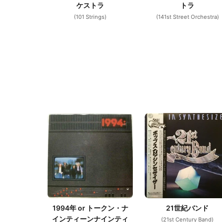
ケストラ
トラ
(101 Strings)
(141st Street Orchestra)
1994年 or トークン・ナ
21世紀バンド
インティーンナインティ
(21st Century Band)