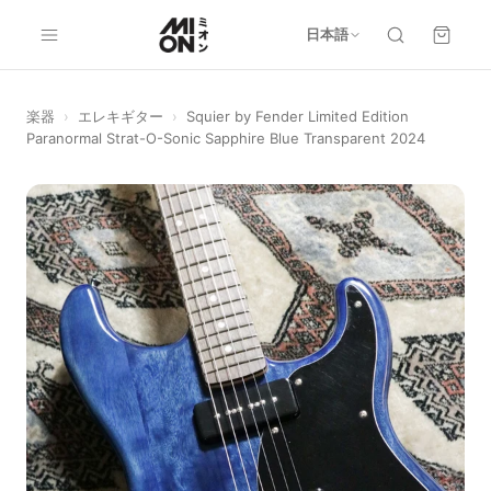
日本語
楽器
›
エレキギター
›
Squier by Fender Limited Edition
Paranormal Strat-O-Sonic Sapphire Blue Transparent 2024