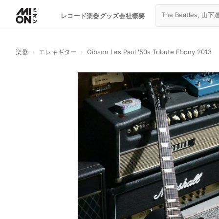
レコード
楽器
グッズ
会社概要
楽器
›
エレキギター
›
Gibson Les Paul '50s Tribute Ebony 2013