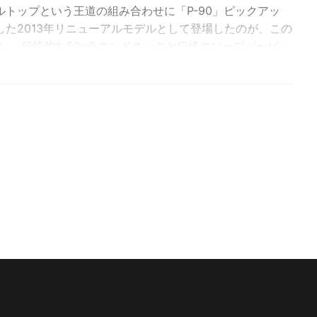
トップという王道の組み合わせに「P-90」ピックアッ
た2013年リニューアルモデルとして登場したのが、この
デル。 伝統的な50sラウンドネックと伝統のソープバーピッ
 センシティブかつファットなトーンを作り出します。
リリーフ加工の施されたボディにも拘らず4.3kgと、重
する喜びに溢れた魅力あるモデル。
ソンを手にするチャンスがあるのは素晴らしいことだと思い
芯のあるレスポールサウンド。厚めのネック・グリップと
触りが心地良く、クリーントーンの太くて甘い音色がとて
搭載ギターにしても良さそうですし、どの層にもおすすめ！
aditional Weight relief
unded '50s profile
th trapezoid inlays
P-90 Soapbar
-Matic, Grover Kidney Tuners