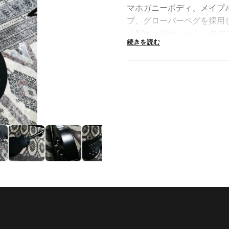
マホガニーボディ、メイプル
プ、グローバーペグを採用し
「50s トリビュート」モ
続きを読む
クアップの組み合わせで、
トラディショナル・ウェイト
量感のあるギターをプレイ
この価格でUSA製のギブ
ます。歪みもクリーンも、
サテン・フィニッシュの手
も気持ちいいです。
これを初めての「P90」
Specifications
Body Top : Maple
Body Back : Mahogany / Tr
Neck : Maple neck with Ro
Fingerboard : Rosewood wi
Electronics : Dual Black 
Hardware : Chrome Tune-o