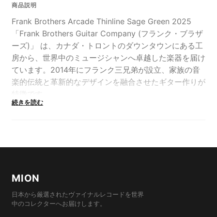
商品説明
Frank Brothers Arcade Thinline Sage Green 2025
「​Frank Brothers Guitar Company (フランク・ブラザ
ーズ)」 は、カナダ・トロントのダウンタウンにある工
房から、世界中のミュージシャンへ卓越した楽器を届け
ています。​2014年にフランク三兄弟が設立、家族の音
楽的伝統と革新的なデザインを融合させたギター作りが
特徴です。
続きを読む
2025年のNAMM SHOWにてMIONスタッフが実際に試
奏、その唯一無二のサウンドと美しい作り込みに心を奪
われ、新品の「Frank Brothers」正規取扱いをスタート
しました。これが日本初上陸となる、記念すべき初回の
入荷となります。
このブランドはクラフトマンシップと芸術性が融合した
MION
個性的なギターラインナップが並んでいます。
MIONが最初に心を奪われ入荷を決めたのが、ブランド
日本から厳選されたヴァイナルレコードを世界
のフラッグシップ・モデルのチェンバードバージョン、
中のコレクターへお届けします。
「Arcade Thinline (アーケード・シンライン)」です。