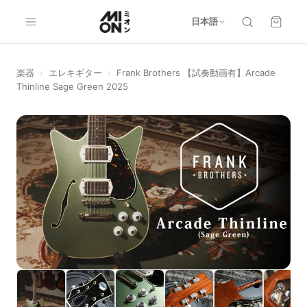
日本語
楽器
›
エレキギター
›
Frank Brothers 【試奏動画有】Arcade
Thinline Sage Green 2025