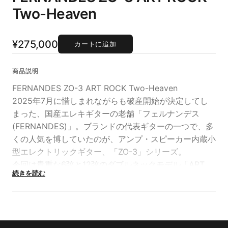
Two-Heaven
¥275,000
カートに追加
商品説明
FERNANDES ZO-3 ART ROCK Two-Heaven
2025年7月に惜しまれながらも破産開始が決定してし
まった、国産エレキギターの老舗「フェルナンデス
(FERNANDES)」。ブランドの代表ギターの一つで、多
くの人気を博していたのが、アンプ・スピーカー内蔵小
型エレクトリックギター、「ZO-3」シリーズ。
今回は貴重な6弦と12弦のダブルネックモデル「ART
続きを読む
ROCK Two-Heaven」が入荷しました！重量は4.96kg
です。
著名アーティストの所有するイラストやペイントをアレ
ンジしたのが、この「ART ROCK」シリーズ。