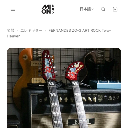
日本語
楽器
›
エレキギター
›
FERNANDES ZO-3 ART ROCK Two-
Heaven