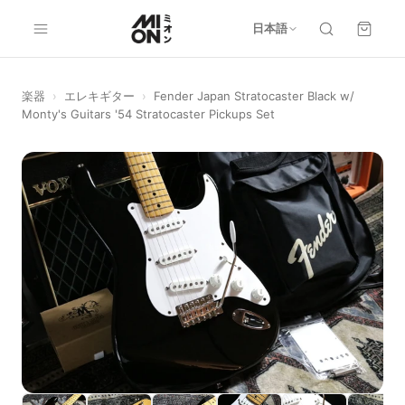
日本語
楽器
›
エレキギター
›
Fender Japan Stratocaster Black w/
Monty's Guitars '54 Stratocaster Pickups Set