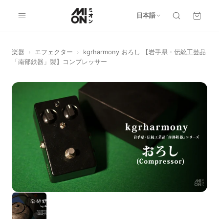
日本語
楽器
›
エフェクター
›
kgrharmony おろし 【岩手県・伝統工芸品
「南部鉄器」製】コンプレッサー